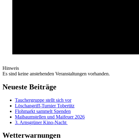
Hinweis
Es sind keine anstehenden Veranstaltungen vorhanden.
Neueste Beiträge
Tauchergruppe stellt sich vor
Löschangriff-Turnier Tobertitz
Flohmarkt sammelt Spenden
Maibaumstellen und Maifeuer 2026
3. Arnsgrüner Kino-Nacht
Wetterwarnungen