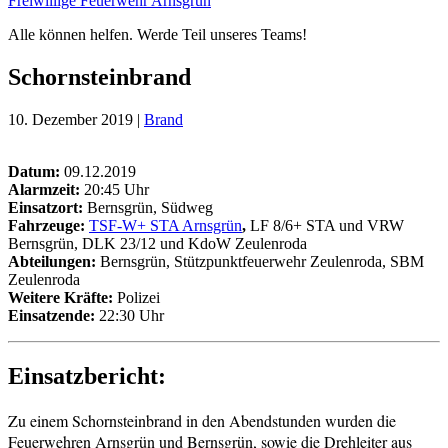
Freiwillige Feuerwehr Arnsgrün
Alle können helfen. Werde Teil unseres Teams!
Schornsteinbrand
10. Dezember 2019 |
Brand
Datum:
09.12.2019
Alarmzeit:
20:45 Uhr
Einsatzort:
Bernsgrün, Südweg
Fahrzeuge:
TSF-W+ STA Arnsgrün
,
LF 8/6+ STA und VRW
Bernsgrün, DLK 23/12 und KdoW Zeulenroda
Abteilungen:
Bernsgrün, Stützpunktfeuerwehr Zeulenroda, SBM
Zeulenroda
Weitere Kräfte
:
Polizei
Einsatzende:
22:30 Uhr
Einsatzbericht:
Zu einem Schornsteinbrand in den Abendstunden wurden die
Feuerwehren
Arnsgrün und Bernsgrün, sowie die Drehleiter aus