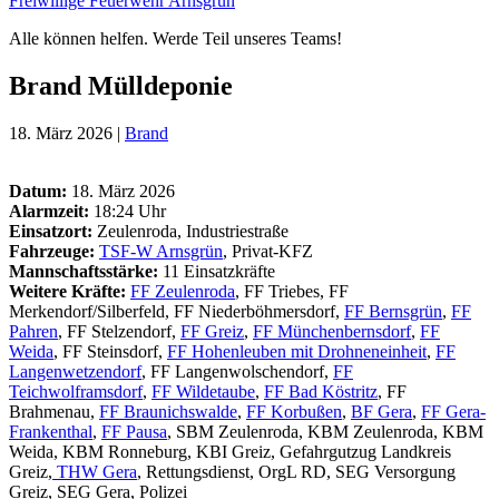
Freiwillige Feuerwehr Arnsgrün
Alle können helfen. Werde Teil unseres Teams!
Brand Mülldeponie
18. März 2026 |
Brand
Datum:
18. März 2026
Alarmzeit:
18:24 Uhr
Einsatzort:
Zeulenroda, Industriestraße
Fahrzeuge:
TSF-W Arnsgrün
, Privat-KFZ
Mannschaftsstärke:
11 Einsatzkräfte
Weitere Kräfte
:
FF Zeulenroda
, FF Triebes, FF
Merkendorf/Silberfeld, FF Niederböhmersdorf,
FF Bernsgrün
,
FF
Pahren
, FF Stelzendorf,
FF Greiz
,
FF Münchenbernsdorf
,
FF
Weida
, FF Steinsdorf,
FF Hohenleuben mit Drohneneinheit
,
FF
Langenwetzendorf
, FF Langenwolschendorf,
FF
Teichwolframsdorf
,
FF Wildetaube
,
FF Bad Köstritz
, FF
Brahmenau,
FF Braunichswalde
,
FF Korbußen
,
BF Gera
,
FF Gera-
Frankenthal
,
FF Pausa
, SBM Zeulenroda, KBM Zeulenroda, KBM
Weida, KBM Ronneburg, KBI Greiz, Gefahrgutzug Landkreis
Greiz,
THW Gera
, Rettungsdienst, OrgL RD, SEG Versorgung
Greiz, SEG Gera, Polizei