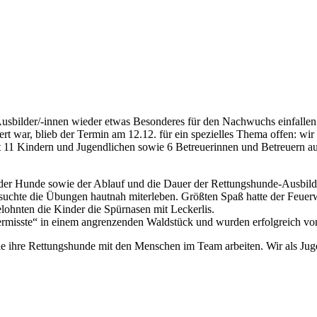
Ausbilder/-innen wieder etwas Besonderes für den Nachwuchs einfallen 
ert war, blieb der Termin am 12.12. für ein spezielles Thema offen: wir
it 11 Kindern und Jugendlichen sowie 6 Betreuerinnen und Betreuern a
der Hunde sowie der Ablauf und die Dauer der Rettungshunde-Ausbildu
 Gesuchte die Übungen hautnah miterleben. Größten Spaß hatte der Fe
lohnten die Kinder die Spürnasen mit Leckerlis.
Vermisste“ in einem angrenzenden Waldstück und wurden erfolgreich v
wie ihre Rettungshunde mit den Menschen im Team arbeiten. Wir als 