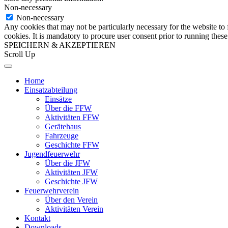
Non-necessary
Non-necessary
Any cookies that may not be particularly necessary for the website to 
cookies. It is mandatory to procure user consent prior to running thes
SPEICHERN & AKZEPTIEREN
Scroll Up
Home
Einsatzabteilung
Einsätze
Über die FFW
Aktivitäten FFW
Gerätehaus
Fahrzeuge
Geschichte FFW
Jugendfeuerwehr
Über die JFW
Aktivitäten JFW
Geschichte JFW
Feuerwehrverein
Über den Verein
Aktivitäten Verein
Kontakt
Downloads