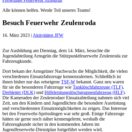
Freiwillige Feuerwehr Arnsgrün
Alle können helfen. Werde Teil unseres Teams!
Besuch Feuerwehr Zeulenroda
16. März 2023
|
Aktivitäten JFW
Zur Ausbildung am Dienstag, dem 14. März, besuchte die
Jugendabteilung Arnsgrün die Stützpunktfeuerwehr Zeulenroda zur
Fahrzeugkunde.
Dort bekam der Arnsgrüner Nachwuchs die Möglichkeit, die vielen
verschiedenen Einsatzfahrzeuge kennenzulernen. Schließlich ist
ihnen bisher nur das ortseigene
TSF-W
bekannt. Ganz neu waren
für sie die besonderen Fahrzeuge wie
Tanklöschfahrzeuge (TLF)
,
Drehleiter (DLK)
und
Hilfeleistungslöschgruppenfahrzeug (HLF)
.
Die Kameraden der Zeulenrodaer Einsatzabteilung nahmen sich viel
Zeit, um den Kindern und Jugendlichen die besondere Ausrüstung
und verschiedensten Einsatzmöglichkeiten zu zeigen. Das Interesse
bei den Feuerwehr-Sprösslingen war sehr groß. Einige Fahrzeuge
hätten sie gerne noch näher kennengelernt, weshalb die
Fahrzeugkunde sicher in den kommenden Jahren im
Jugendfeuerwehr-Dienstplan fortgeführt werden wird.