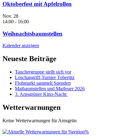
Oktoberfest mit Apfelrollen
Nov.
28
14:00
-
16:00
Weihnachtsbaumstellen
Kalender anzeigen
Neueste Beiträge
Tauchergruppe stellt sich vor
Löschangriff-Turnier Tobertitz
Flohmarkt sammelt Spenden
Maibaumstellen und Maifeuer 2026
3. Arnsgrüner Kino-Nacht
Wetterwarnungen
Keine Wetterwarnungen für Arnsgrün