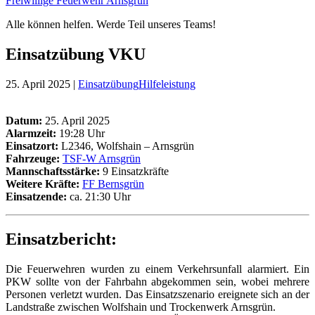
Freiwillige Feuerwehr Arnsgrün
Alle können helfen. Werde Teil unseres Teams!
Einsatzübung VKU
25. April 2025 |
Einsatzübung
Hilfeleistung
Datum:
25. April 2025
Alarmzeit:
19:28 Uhr
Einsatzort:
L2346, Wolfshain – Arnsgrün
Fahrzeuge:
TSF-W Arnsgrün
Mannschaftsstärke:
9 Einsatzkräfte
Weitere Kräfte
:
FF Bernsgrün
Einsatzende:
ca. 21:30 Uhr
Einsatzbericht:
Die Feuerwehren wurden zu einem Verkehrsunfall alarmiert. Ein
PKW sollte von der Fahrbahn abgekommen sein, wobei mehrere
Personen verletzt wurden. Das Einsatzszenario ereignete sich an der
Landstraße zwischen Wolfshain und Trockenwerk Arnsgrün.