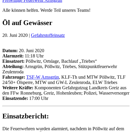
Freiwillige Feuerwehr Arnsgrün
Alle können helfen. Werde Teil unseres Teams!
Öl auf Gewässer
20. Juni 2020 |
Gefahrstoffeinsatz
Datum:
20. Juni 2020
Alarmzeit:
11:18 Uhr
Einsatzort:
Pöllwitz, Ortslage, Bachlauf „Triebes“
Abteilung:
Arnsgrün, Pöllwitz, Triebes, Stützpunktfeuerwehr
Zeulenroda
Fahrzeuge:
TSF-W Arnsgrün
, KLF-Th und MTW Pöllwitz, TLF
24/50+ Ölsperre, MTW und GW-L Zeulenroda, ELW Triebes
Weitere Kräfte
:
Komponenten Gefahrgutzug Landkreis Greiz aus
den FFw Ronneburg, Greiz, Hohenleuben; Polizei, Wasserversorger
Einsatzende:
17:00 Uhr
Einsatzbericht:
Die Feuerwehren wurden alarmiert, nachdem in Pöllwitz auf dem