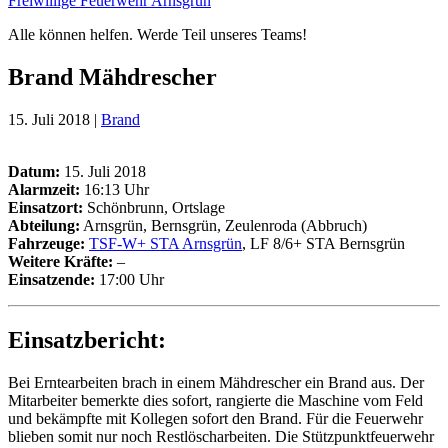
Freiwillige Feuerwehr Arnsgrün
Alle können helfen. Werde Teil unseres Teams!
Brand Mähdrescher
15. Juli 2018 |
Brand
Datum:
15. Juli 2018
Alarmzeit:
16:13 Uhr
Einsatzort:
Schönbrunn, Ortslage
Abteilung:
Arnsgrün, Bernsgrün, Zeulenroda (Abbruch)
Fahrzeuge:
TSF-W+ STA Arnsgrün
, LF 8/6+ STA Bernsgrün
Weitere Kräfte
:
–
Einsatzende:
17:00 Uhr
Einsatzbericht:
Bei Erntearbeiten brach in einem Mähdrescher ein Brand aus. Der
Mitarbeiter bemerkte dies sofort, rangierte die Maschine vom Feld
und bekämpfte mit Kollegen sofort den Brand. Für die Feuerwehr
blieben somit nur noch Restlöscharbeiten. Die Stützpunktfeuerwehr