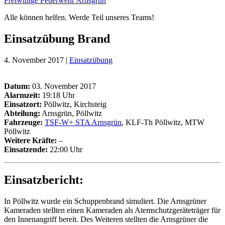
Freiwillige Feuerwehr Arnsgrün
Alle können helfen. Werde Teil unseres Teams!
Einsatzübung Brand
4. November 2017 |
Einsatzübung
Datum:
03. November 2017
Alarmzeit:
19:18 Uhr
Einsatzort:
Pöllwitz, Kirchsteig
Abteilung:
Arnsgrün, Pöllwitz
Fahrzeuge:
TSF-W+ STA Arnsgrün
, KLF-Th Pöllwitz, MTW
Pöllwitz
Weitere Kräfte
:
–
Einsatzende:
22:00 Uhr
Einsatzbericht:
In Pöllwitz wurde ein Schuppenbrand simuliert. Die Arnsgrüner
Kameraden stellten einen Kameraden als Atemschutzgeräteträger für
den Innenangriff bereit. Des Weiteren stellten die Arnsgrüner die