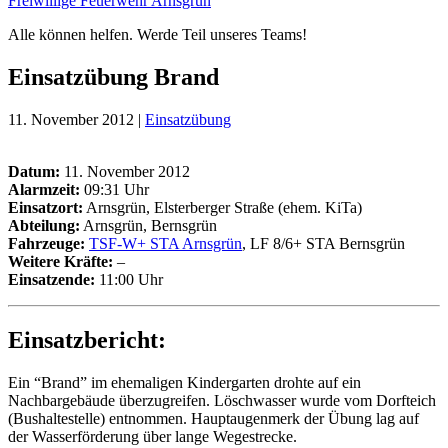
Freiwillige Feuerwehr Arnsgrün
Alle können helfen. Werde Teil unseres Teams!
Einsatzübung Brand
11. November 2012 |
Einsatzübung
Datum:
11. November 2012
Alarmzeit:
09:31 Uhr
Einsatzort:
Arnsgrün, Elsterberger Straße (ehem. KiTa)
Abteilung:
Arnsgrün, Bernsgrün
Fahrzeuge:
TSF-W+ STA Arnsgrün
, LF 8/6+ STA Bernsgrün
Weitere Kräfte
:
–
Einsatzende:
11:00 Uhr
Einsatzbericht:
Ein “Brand” im ehemaligen Kindergarten drohte auf ein
Nachbargebäude überzugreifen. Löschwasser wurde vom Dorfteich
(Bushaltestelle) entnommen. Hauptaugenmerk der Übung lag auf
der Wasserförderung über lange Wegestrecke.