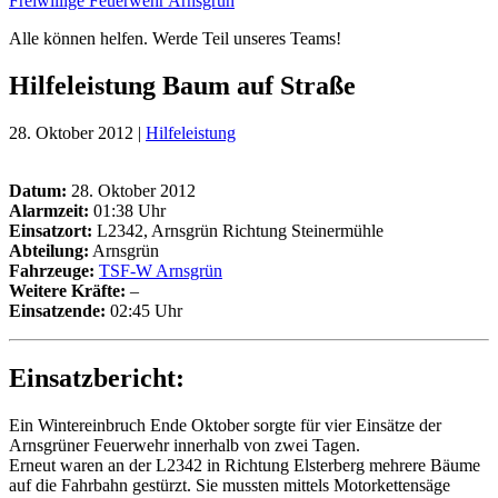
Freiwillige Feuerwehr Arnsgrün
Alle können helfen. Werde Teil unseres Teams!
Hilfeleistung Baum auf Straße
28. Oktober 2012 |
Hilfeleistung
Datum:
28. Oktober 2012
Alarmzeit:
01:38 Uhr
Einsatzort:
L2342, Arnsgrün Richtung Steinermühle
Abteilung:
Arnsgrün
Fahrzeuge:
TSF-W Arnsgrün
Weitere Kräfte
:
–
Einsatzende:
02:45 Uhr
Einsatzbericht:
Ein Wintereinbruch Ende Oktober sorgte für vier Einsätze der
Arnsgrüner Feuerwehr innerhalb von zwei Tagen.
Erneut waren an der L2342 in Richtung Elsterberg mehrere Bäume
auf die Fahrbahn gestürzt. Sie mussten mittels Motorkettensäge