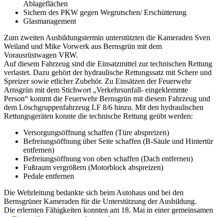
Ablageflächen
Sichern des PKW gegen Wegrutschen/ Erschütterung
Glasmanagement
Zum zweiten Ausbildungstermin unterstützten die Kameraden Sven
Weiland und Mike Vorwerk aus Bernsgrün mit dem
Vorausrüstwagen VRW.
Auf diesem Fahrzeug sind die Einsatzmittel zur technischen Rettung
verlastet. Dazu gehört der hydraulische Rettungssatz mit Schere und
Spreizer sowie etlicher Zubehör. Zu Einsätzen der Feuerwehr
Arnsgrün mit dem Stichwort „Verkehrsunfall- eingeklemmte
Person“ kommt die Feuerwehr Bernsgrün mit diesem Fahrzeug und
dem Löschgruppenfahrzeug LF 8/6 hinzu. Mit den hydraulischen
Rettungsgeräten konnte die technische Rettung geübt werden:
Versorgungsöffnung schaffen (Türe abspreizen)
Befreiungsöffnung über Seite schaffen (B-Säule und Hintertür
entfernen)
Befreiungsöffnung von oben schaffen (Dach entfernen)
Fußraum vergrößern (Motorblock abspreizen)
Pedale entfernen
Die Wehrleitung bedankte sich beim Autohaus und bei den
Bernsgrüner Kameraden für die Unterstützung der Ausbildung.
Die erlernten Fähigkeiten konnten am 18. Mai in einer gemeinsamen