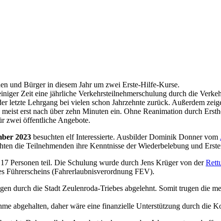
nnen und Bürger in diesem Jahr um zwei Erste-Hilfe-Kurse.
einiger Zeit eine jährliche Verkehrsteilnehmerschulung durch die Verke
t der letzte Lehrgang bei vielen schon Jahrzehnte zurück. Außerdem zeig
e meist erst nach über zehn Minuten ein. Ohne Reanimation durch Ersth
ür zwei öffentliche Angebote.
mber 2023
besuchten elf Interessierte. Ausbilder Dominik Donner vom
schten die Teilnehmenden ihre Kenntnisse der Wiederbelebung und Ersten
7 Personen teil. Die Schulung wurde durch Jens Krüger von der
Rett
s Führerscheins (Fahrerlaubnisverordnung FEV).
gen durch die Stadt Zeulenroda-Triebes abgelehnt. Somit trugen die m
lnahme abgehalten, daher wäre eine finanzielle Unterstützung durch di