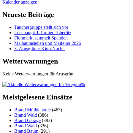
Kalender anzeigen
Neueste Beiträge
Tauchergruppe stellt sich vor
Löschangriff-Turnier Tobertitz
Flohmarkt sammelt Spenden
Maibaumstellen und Maifeuer 2026
3. Arnsgrüner Kino-Nacht
Wetterwarnungen
Keine Wetterwarnungen für Arnsgrün
Meistgelesene Einsätze
Brand Mülldeponie
(465)
Brand Wald
(386)
Brand Garage
(383)
Brand Wald
(336)
Brand Baum
(291)