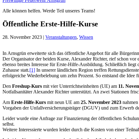
Freiwillige Feuerwehr Arnsgrün
Alle können helfen. Werde Teil unseres Teams!
Öffentliche Erste-Hilfe-Kurse
28. November 2023
|
Veranstaltungen
,
Wissen
In Arnsgrün erweiterte sich das öffentliche Angebot für alle Bürgeri
Der Organisator der beiden Kurse, Alexander Richter, rief schon vor 
ebenso breites Interesse für Erste-Hilfe-Ausbildung. Schließlich lieg
Zuhause statt.
[1]
In unserer ländlichen Region treffen Rettungsdienst
erfolgreiche Wiederbelebung um zehn Prozent. So entstand die Idee f
Den
Freshup-Kurs
mit vier Unterrichtseinheiten (UE) am
11. Nove
Notfallsanitäter Alexander Richter unterstützt. An zwei Stationen fri
Am
Erste-Hilfe-Kurs
mit neun UE am
25. November 2023
nahmen 1
Vorgaben der Unfallversicherungsträger (DGUV) und zum Erwerb de
Leider wurde eine Anfrage zur Finanzierung der öffentlichen Schulun
selbst.
Weitere Interessierte wurden leider durch die Kosten von einer Tei