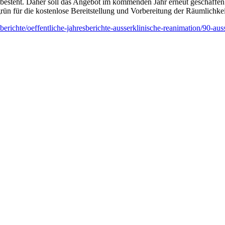
 besteht. Daher soll das Angebot im kommenden Jahr erneut geschaffe
ün für die kostenlose Bereitstellung und Vorbereitung der Räumlichkei
erichte/oeffentliche-jahresberichte-ausserklinische-reanimation/90-auss