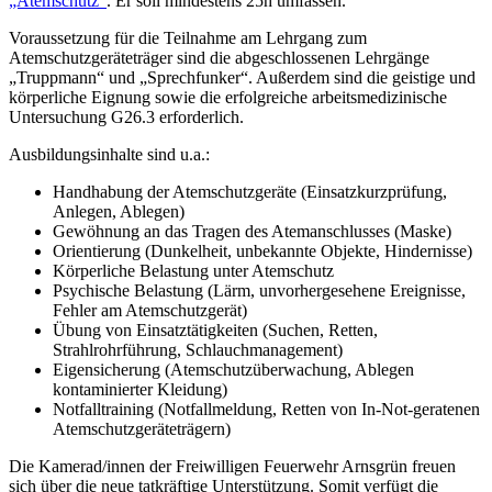
„Atemschutz“
. Er soll mindestens 25h umfassen.
Voraussetzung für die Teilnahme am Lehrgang zum
Atemschutzgeräteträger sind die abgeschlossenen Lehrgänge
„Truppmann“ und „Sprechfunker“. Außerdem sind die geistige und
körperliche Eignung sowie die erfolgreiche arbeitsmedizinische
Untersuchung G26.3 erforderlich.
Ausbildungsinhalte sind u.a.:
Handhabung der Atemschutzgeräte (Einsatzkurzprüfung,
Anlegen, Ablegen)
Gewöhnung an das Tragen des Atemanschlusses (Maske)
Orientierung (Dunkelheit, unbekannte Objekte, Hindernisse)
Körperliche Belastung unter Atemschutz
Psychische Belastung (Lärm, unvorhergesehene Ereignisse,
Fehler am Atemschutzgerät)
Übung von Einsatztätigkeiten (Suchen, Retten,
Strahlrohrführung, Schlauchmanagement)
Eigensicherung (Atemschutzüberwachung, Ablegen
kontaminierter Kleidung)
Notfalltraining (Notfallmeldung, Retten von In-Not-geratenen
Atemschutzgeräteträgern)
Die Kamerad/innen der Freiwilligen Feuerwehr Arnsgrün freuen
sich über die neue tatkräftige Unterstützung. Somit verfügt die