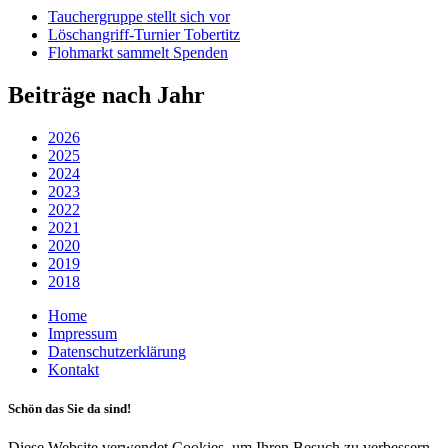
Tauchergruppe stellt sich vor
Löschangriff-Turnier Tobertitz
Flohmarkt sammelt Spenden
Beiträge nach Jahr
2026
2025
2024
2023
2022
2021
2020
2019
2018
Home
Impressum
Datenschutzerklärung
Kontakt
Schön das Sie da sind!
Diese Website verwendet Cookies, um Ihren Besuch zu verbessern.