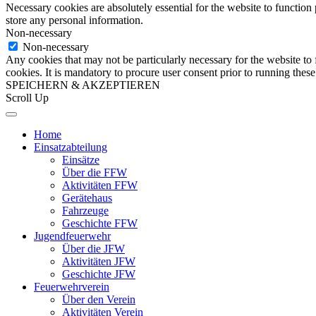
Necessary cookies are absolutely essential for the website to function 
store any personal information.
Non-necessary
Non-necessary
Any cookies that may not be particularly necessary for the website to 
cookies. It is mandatory to procure user consent prior to running thes
SPEICHERN & AKZEPTIEREN
Scroll Up
Home
Einsatzabteilung
Einsätze
Über die FFW
Aktivitäten FFW
Gerätehaus
Fahrzeuge
Geschichte FFW
Jugendfeuerwehr
Über die JFW
Aktivitäten JFW
Geschichte JFW
Feuerwehrverein
Über den Verein
Aktivitäten Verein